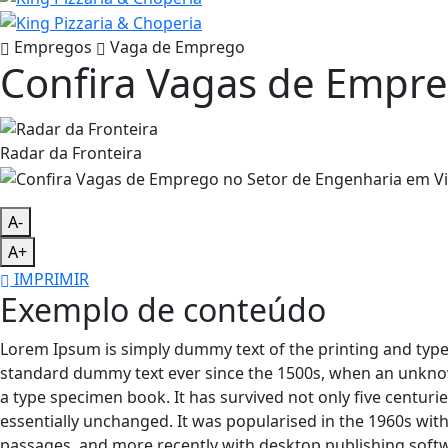
Empregos
Vaga de Emprego
Confira Vagas de Empre
Radar da Fronteira
A-
A+
IMPRIMIR
Exemplo de conteúdo
Lorem Ipsum is simply dummy text of the printing and type
standard dummy text ever since the 1500s, when an unknow
a type specimen book. It has survived not only five centurie
essentially unchanged. It was popularised in the 1960s wit
passages, and more recently with desktop publishing soft