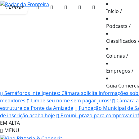
Entrar
Início
/
Podcasts
/
Classificados
Colunas
/
Empregos
/
Guia Comerci
Semáforos inteligentes: Câmara solicita informações so
medidores
Limpe seu nome sem pagar juros!
Câmara ap
estrutura da Ponte da Amizade
Fundação Municipal de Sa
de inscrição acaba hoje
Prouni: prazo para comprovar inf
EM ALTA
MENU