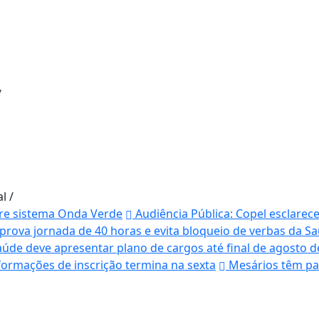
/
al
/
bre sistema Onda Verde
Audiência Pública: Copel esclarec
rova jornada de 40 horas e evita bloqueio de verbas da S
úde deve apresentar plano de cargos até final de agosto d
ormações de inscrição termina na sexta
Mesários têm pap