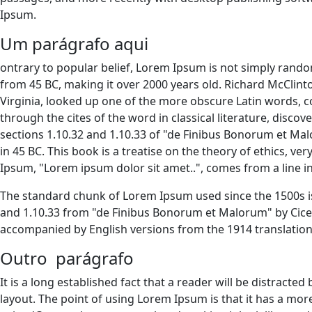
Ipsum.
Um parágrafo aqui
ontrary to popular belief, Lorem Ipsum is not simply random t
from 45 BC, making it over 2000 years old. Richard McClint
Virginia, looked up one of the more obscure Latin words, 
through the cites of the word in classical literature, di
sections 1.10.32 and 1.10.33 of "de Finibus Bonorum et Mal
in 45 BC. This book is a treatise on the theory of ethics, ve
Ipsum, "Lorem ipsum dolor sit amet..", comes from a line in
The standard chunk of Lorem Ipsum used since the 1500s is
and 1.10.33 from "de Finibus Bonorum et Malorum" by Cicero
accompanied by English versions from the 1914 translatio
Outro parágrafo
It is a long established fact that a reader will be distracte
layout. The point of using Lorem Ipsum is that it has a more