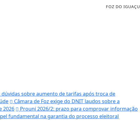
FOZ DO IGUAÇU
e dúvidas sobre aumento de tarifas após troca de
aúde
Câmara de Foz exige do DNIT laudos sobre a
e 2026
Prouni 2026/2: prazo para comprovar informação
el fundamental na garantia do processo eleitoral