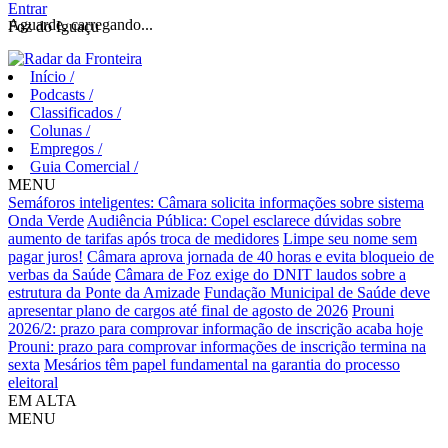
Entrar
Aguarde, carregando...
Foz do Iguaçu
Início
/
Podcasts
/
Classificados
/
Colunas
/
Empregos
/
Guia Comercial
/
MENU
Semáforos inteligentes: Câmara solicita informações sobre sistema
Onda Verde
Audiência Pública: Copel esclarece dúvidas sobre
aumento de tarifas após troca de medidores
Limpe seu nome sem
pagar juros!
Câmara aprova jornada de 40 horas e evita bloqueio de
verbas da Saúde
Câmara de Foz exige do DNIT laudos sobre a
estrutura da Ponte da Amizade
Fundação Municipal de Saúde deve
apresentar plano de cargos até final de agosto de 2026
Prouni
2026/2: prazo para comprovar informação de inscrição acaba hoje
Prouni: prazo para comprovar informações de inscrição termina na
sexta
Mesários têm papel fundamental na garantia do processo
eleitoral
EM ALTA
MENU