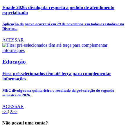
Enade 2026: divulgada resposta a pedido de atendimento
especializado
Aplicação da prova ocorrerá em 29 de novembro, em todos os estados e no
Distrito...
ACESSAR
Educação
Fies: pré-selecionados têm até terça para complementar
informações
MEC divulgou na quinta-feira o resultado da pré-seleção do segundo
semestre de 2026.
ACESSAR
<<
1
2
>>
Não possui uma conta?