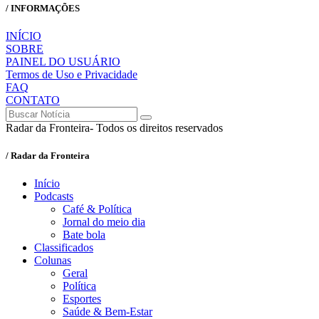
/ INFORMAÇÕES
INÍCIO
SOBRE
PAINEL DO USUÁRIO
Termos de Uso e Privacidade
FAQ
CONTATO
Radar da Fronteira- Todos os direitos reservados
/ Radar da Fronteira
Início
Podcasts
Café & Política
Jornal do meio dia
Bate bola
Classificados
Colunas
Geral
Política
Esportes
Saúde & Bem-Estar