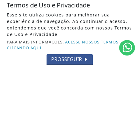
Termos de Uso e Privacidade
/ INFORMAÇÕES
Esse site utiliza cookies para melhorar sua
INÍCIO
experiência de navegação. Ao continuar o acesso,
entendemos que você concorda com nossos Termos
SOBRE
de Uso e Privacidade.
PAINEL DO USUÁRIO
PARA MAIS INFORMAÇÕES,
ACESSE NOSSOS TERMOS
CLICANDO AQUI
TERMOS DE USO E PRIVACIDADE
PROSSEGUIR
FAQ
CONTATO
RADAR DA FRONTEIRA- TODOS OS DIREITOS RESERVADOS