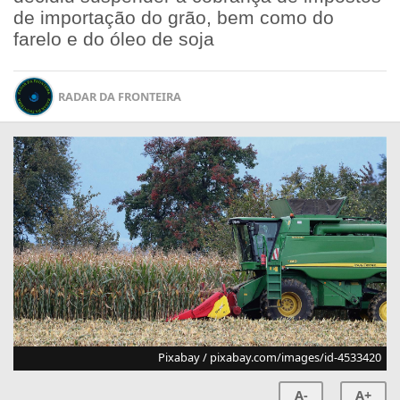
de importação do grão, bem como do
farelo e do óleo de soja
RADAR DA FRONTEIRA
Pixabay / pixabay.com/images/id-4533420
A-
A+