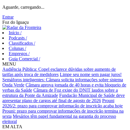
Aguarde, carregando...
Entrar
Foz do Iguaçu
Início
/
Podcasts
/
Classificados
/
Colunas
/
Empregos
/
Guia Comercial
/
MENU
Audiência Pública: Copel esclarece dúvidas sobre aumento de
tarifas após troca de medidores
Limpe seu nome sem pagar juros!
Semáforos inteligentes: Câmara solicita informações sobre sistema
Onda Verde
Câmara aprova jornada de 40 horas e evita bloqueio de
verbas da Saúde
Câmara de Foz exige do DNIT laudos sobre a
estrutura da Ponte da Amizade
Fundação Municipal de Saúde deve
apresentar plano de cargos até final de agosto de 2026
Prouni
2026/2: prazo para comprovar informação de inscrição acaba hoje
Prouni: prazo para comprovar informações de inscrição termina na
sexta
Mesários têm papel fundamental na garantia do processo
eleitoral
EM ALTA