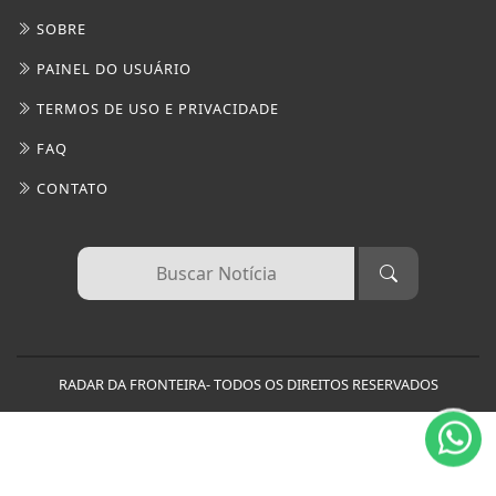
SOBRE
PAINEL DO USUÁRIO
TERMOS DE USO E PRIVACIDADE
FAQ
CONTATO
Termos de Uso e Privacidade
Esse site utiliza cookies para melhorar sua
experiência de navegação. Ao continuar o acesso,
entendemos que você concorda com nossos Termos
RADAR DA FRONTEIRA- TODOS OS DIREITOS RESERVADOS
de Uso e Privacidade.
PARA MAIS INFORMAÇÕES,
ACESSE NOSSOS TERMOS
CLICANDO AQUI
PROSSEGUIR