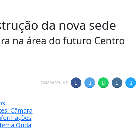
strução da nova sede
ra na área do futuro Centro
COMPARTILHE
os
ntes: Câmara
 informações
stema Onda