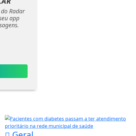
LAR
s do Radar
 seu app
sagens.
Geral