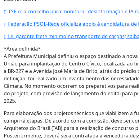
TSE cria conselho para monitorar desinformação e IA na
Federação PSOL-Rede oficializa apoio à candidatura de L
Lei garante frete mínimo no transporte de cargas; sai
*Área definida*
A Prefeitura Municipal definiu o espaço destinado a nova
União para implantação do Centro Cívico, localizada ao fi
a BR-227 e a Avenida José Maria de Brito, atrás do prédio 
definição, foi realizado um levantamento das necessidade
Câmara. No momento ocorrem os preparativos para reali
do projeto, com previsão de lançamento do edital para p
2025.
Para elaboração dos projetos técnicos que viabilizem a 
cumprirá etapas. De acordo com a comissão, deve ser con
Arquitetos do Brasil (IAB) para a realização de concurso p
Posteriormente, deverá será contratada a vencedora des