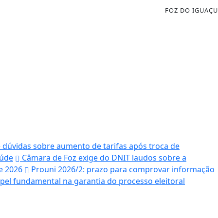
FOZ DO IGUAÇU
e dúvidas sobre aumento de tarifas após troca de
aúde
Câmara de Foz exige do DNIT laudos sobre a
e 2026
Prouni 2026/2: prazo para comprovar informação
el fundamental na garantia do processo eleitoral