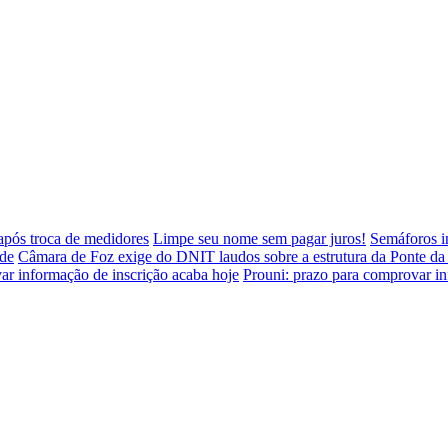
 após troca de medidores
Limpe seu nome sem pagar juros!
Semáforos i
úde
Câmara de Foz exige do DNIT laudos sobre a estrutura da Ponte d
ar informação de inscrição acaba hoje
Prouni: prazo para comprovar in