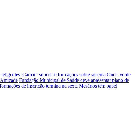
nteligentes: Câmara solicita informações sobre sistema Onda Verde
a Amizade
Fundação Municipal de Saúde deve apresentar plano de
formações de inscrição termina na sexta
Mesários têm papel