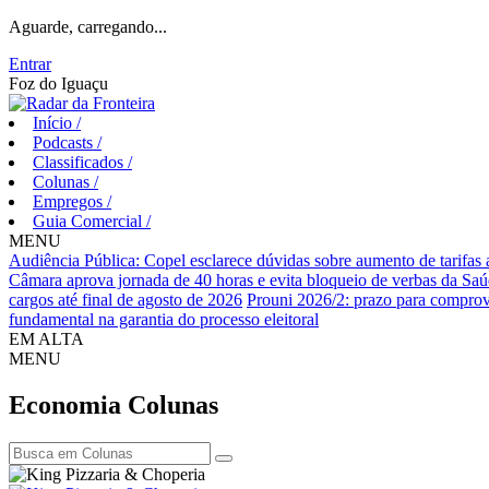
Aguarde, carregando...
Entrar
Foz do Iguaçu
Início
/
Podcasts
/
Classificados
/
Colunas
/
Empregos
/
Guia Comercial
/
MENU
Audiência Pública: Copel esclarece dúvidas sobre aumento de tarifas
Câmara aprova jornada de 40 horas e evita bloqueio de verbas da Sa
cargos até final de agosto de 2026
Prouni 2026/2: prazo para comprov
fundamental na garantia do processo eleitoral
EM ALTA
MENU
Economia
Colunas