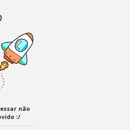
cessar não
vido :/