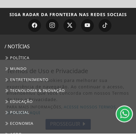
SIGA
RADAR DA FRONTEIRA
NAS REDES SOCIAIS
/ NOTÍCIAS
POLÍTICA
MUNDO
Termos de Uso e Privacidade
ENTRETENIMENTO
Esse site utiliza cookies para melhorar sua
experiência de navegação. Ao continuar o acesso,
TECNOLOGIA & INOVAÇÃO
entendemos que você concorda com nossos Termos
de Uso e Privacidade.
EDUCAÇÃO
PARA MAIS INFORMAÇÕES,
ACESSE NOSSOS TERMOS
POLICIAL
CLICANDO AQUI
PROSSEGUIR
ECONOMIA
AGRO