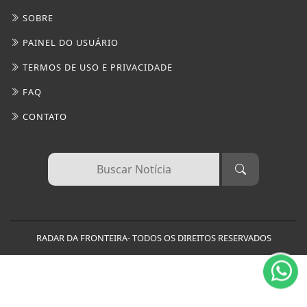
SOBRE
PAINEL DO USUÁRIO
TERMOS DE USO E PRIVACIDADE
FAQ
CONTATO
Termos de Uso e Privacidade
Esse site utiliza cookies para melhorar sua
experiência de navegação. Ao continuar o acesso,
entendemos que você concorda com nossos Termos
RADAR DA FRONTEIRA- TODOS OS DIREITOS RESERVADOS
de Uso e Privacidade.
PARA MAIS INFORMAÇÕES,
ACESSE NOSSOS TERMOS
CLICANDO AQUI
PROSSEGUIR