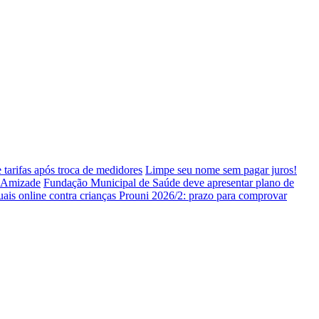
tarifas após troca de medidores
Limpe seu nome sem pagar juros!
a Amizade
Fundação Municipal de Saúde deve apresentar plano de
ais online contra crianças
Prouni 2026/2: prazo para comprovar