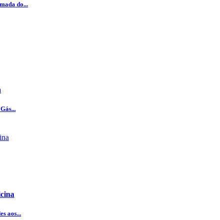
mada do...
a
Gás...
icina
s aos...