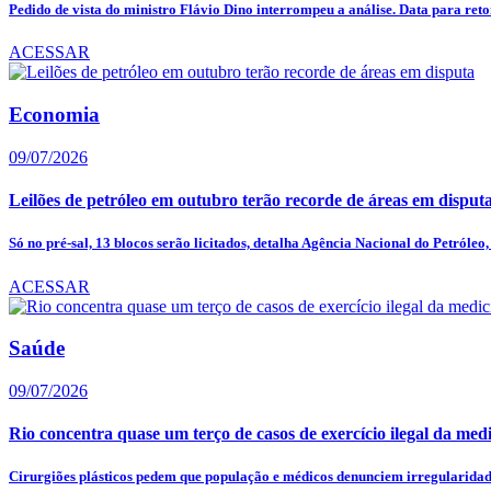
Pedido de vista do ministro Flávio Dino interrompeu a análise. Data para reto
ACESSAR
Economia
09/07/2026
Leilões de petróleo em outubro terão recorde de áreas em disput
Só no pré-sal, 13 blocos serão licitados, detalha Agência Nacional do Petróleo, 
ACESSAR
Saúde
09/07/2026
Rio concentra quase um terço de casos de exercício ilegal da med
Cirurgiões plásticos pedem que população e médicos denunciem irregularidade