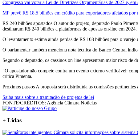
Congresso vai votar a Lei de Diretrizes Orçamentárias de 2027 e, em
MP prevê R$ 18,5 bilhões em crédito para exportadores afetados por
R$ 240 bilhões apostados O autor do projeto, deputado Paulo Piment
destinaram R$ 240 bilhões a plataformas de apostas on-line em 2024.
O levantamento estima ainda perdas de R$ 103 bilhões para o varejo e
O parlamentar também menciona nota técnica do Banco Central indica
Segundo o deputado, os cassinos on-line apresentam maior risco de de
"O apostador não compete contra um evento externo verificável: compe
critica Pimenta.
Próximos passos A proposta será distribuída às comissões pertinentes 
Saiba mais sobre a tramitação de projetos de lei
FONTE/CRÉDITOS:
Agência Câmara Notícias
+ Lidas