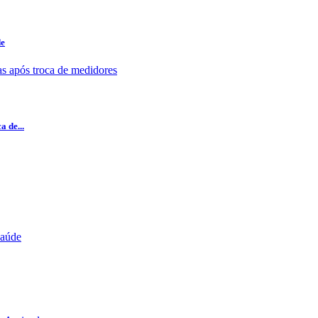
de
a de...