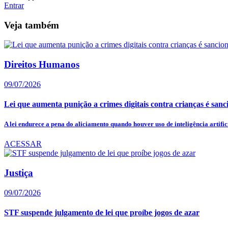
Entrar
Veja também
Direitos Humanos
09/07/2026
Lei que aumenta punição a crimes digitais contra crianças é san
A lei endurece a pena do aliciamento quando houver uso de inteligência artifici
ACESSAR
Justiça
09/07/2026
STF suspende julgamento de lei que proíbe jogos de azar