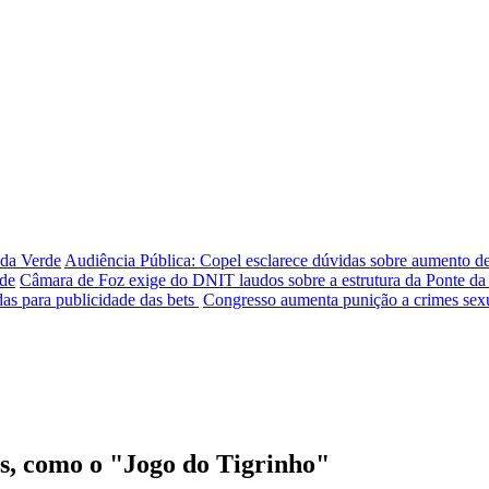
nda Verde
Audiência Pública: Copel esclarece dúvidas sobre aumento de 
úde
Câmara de Foz exige do DNIT laudos sobre a estrutura da Ponte d
as para publicidade das bets
Congresso aumenta punição a crimes sexu
os, como o "Jogo do Tigrinho"