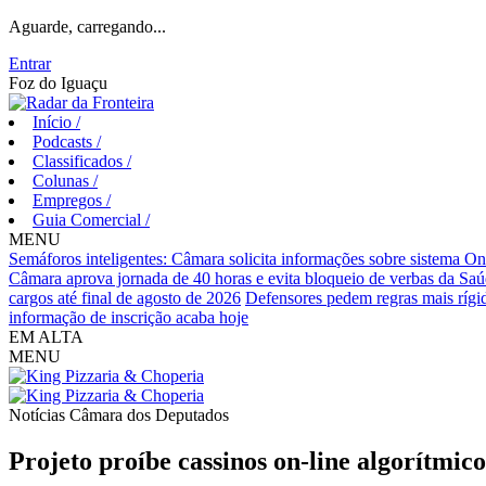
Aguarde, carregando...
Entrar
Foz do Iguaçu
Início
/
Podcasts
/
Classificados
/
Colunas
/
Empregos
/
Guia Comercial
/
MENU
Semáforos inteligentes: Câmara solicita informações sobre sistema O
Câmara aprova jornada de 40 horas e evita bloqueio de verbas da Sa
cargos até final de agosto de 2026
Defensores pedem regras mais rígid
informação de inscrição acaba hoje
EM ALTA
MENU
Notícias
Câmara dos Deputados
Projeto proíbe cassinos on-line algorítmic