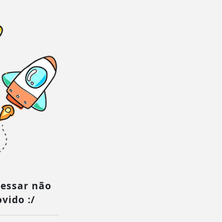
cessar não
vido :/