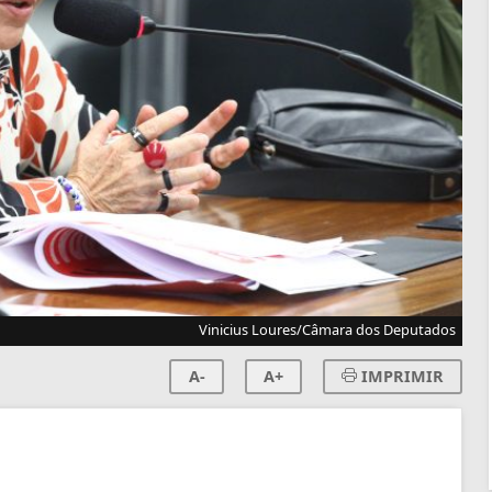
Vinicius Loures/Câmara dos Deputados
A-
A+
IMPRIMIR