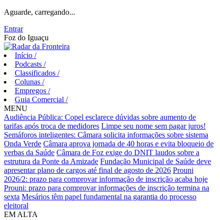
Aguarde, carregando...
Entrar
Foz do Iguaçu
Início
/
Podcasts
/
Classificados
/
Colunas
/
Empregos
/
Guia Comercial
/
MENU
Audiência Pública: Copel esclarece dúvidas sobre aumento de
tarifas após troca de medidores
Limpe seu nome sem pagar juros!
Semáforos inteligentes: Câmara solicita informações sobre sistema
Onda Verde
Câmara aprova jornada de 40 horas e evita bloqueio de
verbas da Saúde
Câmara de Foz exige do DNIT laudos sobre a
estrutura da Ponte da Amizade
Fundação Municipal de Saúde deve
apresentar plano de cargos até final de agosto de 2026
Prouni
2026/2: prazo para comprovar informação de inscrição acaba hoje
Prouni: prazo para comprovar informações de inscrição termina na
sexta
Mesários têm papel fundamental na garantia do processo
eleitoral
EM ALTA