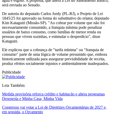
água e esgoto. A proposta, que altera a Lei do Saneamento Básico,
será enviada ao Senado.
De autoria do deputado Carlos Jordy (PL-RJ), o Projeto de Lei
1845/25 foi aprovado na forma do substitutivo do relator, deputado
Kim Kataguiri (Missão-SP). "Ao cobrar por volume que não foi
necessariamente consumido, a franquia mínima pode penalizar
usuários de baixo consumo, como famílias de menor renda ou
pessoas que vivem sozinhas, e estimular o desperdício", disse
Kataguiri.
Ele explicou que a cobrança de "tarifa mínima" ou "franquia de
consumo" parte de uma lógica de volume presumido que, embora
historicamente utilizada para assegurar previsibilidade de receita,
produz efeitos socialmente injustos e ambientalmente inadequados.
Publicidade
Leia Também:
Medida provisória reforça crédito e habitação e altera programas
Desenrola e Minha Casa, Minha Vida
Congresso vai votar a Lei de Diretrizes Orçamentárias de 2027 e,
em seguida, o Orçamento