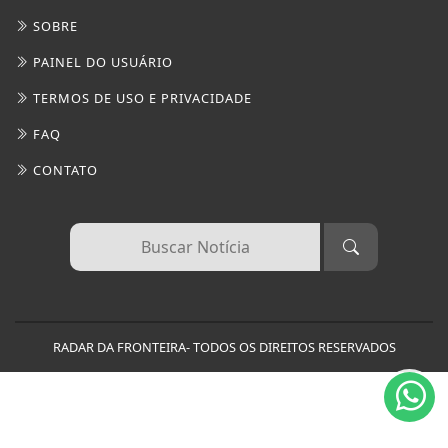
SOBRE
PAINEL DO USUÁRIO
TERMOS DE USO E PRIVACIDADE
FAQ
CONTATO
Termos de Uso e Privacidade
Esse site utiliza cookies para melhorar sua
experiência de navegação. Ao continuar o acesso,
entendemos que você concorda com nossos Termos
RADAR DA FRONTEIRA- TODOS OS DIREITOS RESERVADOS
de Uso e Privacidade.
PARA MAIS INFORMAÇÕES,
ACESSE NOSSOS TERMOS
CLICANDO AQUI
PROSSEGUIR