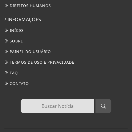
DIREITOS HUMANOS
/ INFORMAÇÕES
INÍCIO
SOBRE
PAINEL DO USUÁRIO
TERMOS DE USO E PRIVACIDADE
FAQ
CONTATO
Termos de Uso e Privacidade
Esse site utiliza cookies para melhorar sua
experiência de navegação. Ao continuar o acesso,
entendemos que você concorda com nossos Termos